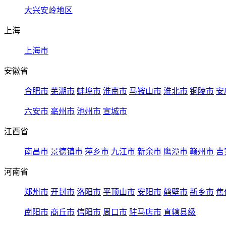
大兴安岭地区
上海
上海市
安徽省
合肥市
芜湖市
蚌埠市
淮南市
马鞍山市
淮北市
铜陵市
安
六安市
亳州市
池州市
宣城市
江西省
南昌市
景德镇市
萍乡市
九江市
新余市
鹰潭市
赣州市
吉
河南省
郑州市
开封市
洛阳市
平顶山市
安阳市
鹤壁市
新乡市
焦
南阳市
商丘市
信阳市
周口市
驻马店市
直辖县级