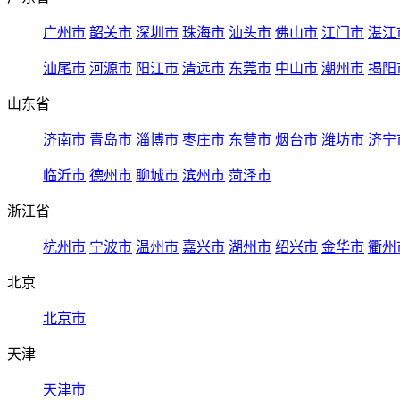
广州市
韶关市
深圳市
珠海市
汕头市
佛山市
江门市
湛江
汕尾市
河源市
阳江市
清远市
东莞市
中山市
潮州市
揭阳
山东省
济南市
青岛市
淄博市
枣庄市
东营市
烟台市
潍坊市
济宁
临沂市
德州市
聊城市
滨州市
菏泽市
浙江省
杭州市
宁波市
温州市
嘉兴市
湖州市
绍兴市
金华市
衢州
北京
北京市
天津
天津市