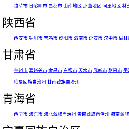
拉萨市
日喀则市
昌都市
山南地区
那曲地区
阿里地区
林
陕西省
西安市
铜川市
宝鸡市
咸阳市
渭南市
延安市
汉中市
榆林
甘肃省
兰州市
嘉峪关市
金昌市
白银市
天水市
武威市
张掖市
平
临夏回族自治州
甘南藏族自治州
青海省
西宁市
海东市
海北藏族自治州
黄南藏族自治州
海南藏族