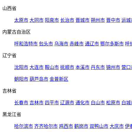
山西省
太原市
大同市
阳泉市
长治市
晋城市
朔州市
晋中市
运城
内蒙古自治区
呼和浩特市
包头市
乌海市
赤峰市
通辽市
鄂尔多斯市
呼
辽宁省
沈阳市
大连市
鞍山市
抚顺市
本溪市
丹东市
锦州市
营口
朝阳市
葫芦岛市
金普新区
吉林省
长春市
吉林市
四平市
辽源市
通化市
白山市
松原市
白城
黑龙江省
哈尔滨市
齐齐哈尔市
鸡西市
鹤岗市
双鸭山市
大庆市
伊