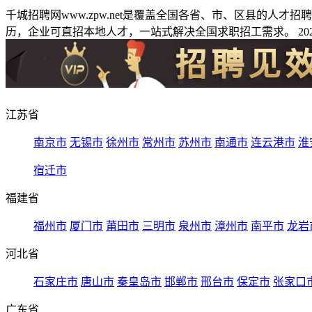
千城招聘网www.zpw.net是覆盖全国各省、市、区县的人
历，企业可直招本地人才，一站式解决全国求职招工需求。 2026
江苏省
南京市
无锡市
徐州市
常州市
苏州市
南通市
连云港市
淮
宿迁市
福建省
福州市
厦门市
莆田市
三明市
泉州市
漳州市
南平市
龙岩
河北省
石家庄市
唐山市
秦皇岛市
邯郸市
邢台市
保定市
张家口
广东省