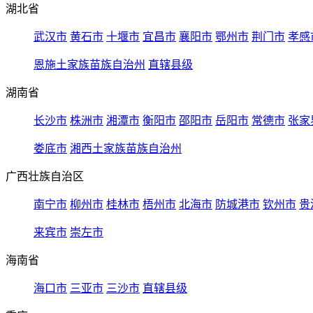
湖北省
武汉市
黄石市
十堰市
宜昌市
襄阳市
鄂州市
荆门市
孝感
恩施土家族苗族自治州
直辖县级
湖南省
长沙市
株洲市
湘潭市
衡阳市
邵阳市
岳阳市
常德市
张家
娄底市
湘西土家族苗族自治州
广西壮族自治区
南宁市
柳州市
桂林市
梧州市
北海市
防城港市
钦州市
贵
来宾市
崇左市
海南省
海口市
三亚市
三沙市
直辖县级