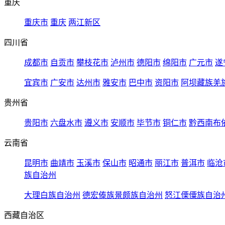
重庆
重庆市
重庆
两江新区
四川省
成都市
自贡市
攀枝花市
泸州市
德阳市
绵阳市
广元市
遂
宜宾市
广安市
达州市
雅安市
巴中市
资阳市
阿坝藏族羌
贵州省
贵阳市
六盘水市
遵义市
安顺市
毕节市
铜仁市
黔西南布
云南省
昆明市
曲靖市
玉溪市
保山市
昭通市
丽江市
普洱市
临沧
族自治州
大理白族自治州
德宏傣族景颇族自治州
怒江傈僳族自治
西藏自治区