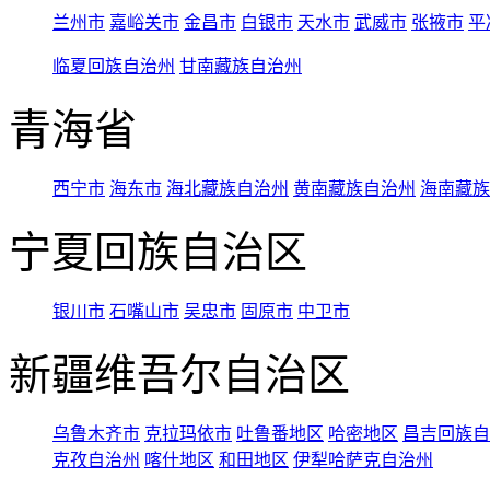
兰州市
嘉峪关市
金昌市
白银市
天水市
武威市
张掖市
平
临夏回族自治州
甘南藏族自治州
青海省
西宁市
海东市
海北藏族自治州
黄南藏族自治州
海南藏族
宁夏回族自治区
银川市
石嘴山市
吴忠市
固原市
中卫市
新疆维吾尔自治区
乌鲁木齐市
克拉玛依市
吐鲁番地区
哈密地区
昌吉回族自
克孜自治州
喀什地区
和田地区
伊犁哈萨克自治州