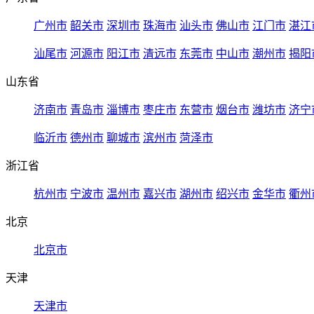
广州市
韶关市
深圳市
珠海市
汕头市
佛山市
江门市
湛江
汕尾市
河源市
阳江市
清远市
东莞市
中山市
潮州市
揭阳
山东省
济南市
青岛市
淄博市
枣庄市
东营市
烟台市
潍坊市
济宁
临沂市
德州市
聊城市
滨州市
菏泽市
浙江省
杭州市
宁波市
温州市
嘉兴市
湖州市
绍兴市
金华市
衢州
北京
北京市
天津
天津市