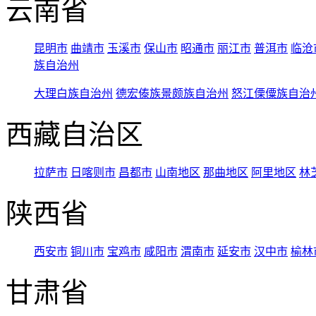
云南省
昆明市
曲靖市
玉溪市
保山市
昭通市
丽江市
普洱市
临沧
族自治州
大理白族自治州
德宏傣族景颇族自治州
怒江傈僳族自治
西藏自治区
拉萨市
日喀则市
昌都市
山南地区
那曲地区
阿里地区
林
陕西省
西安市
铜川市
宝鸡市
咸阳市
渭南市
延安市
汉中市
榆林
甘肃省