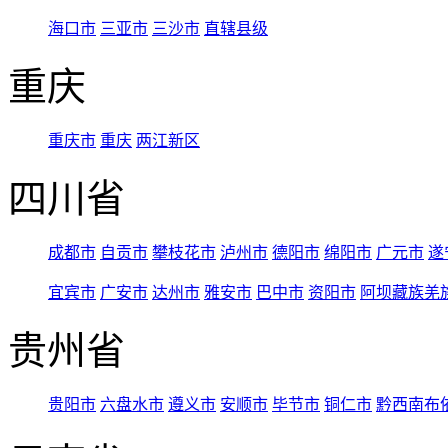
海口市
三亚市
三沙市
直辖县级
重庆
重庆市
重庆
两江新区
四川省
成都市
自贡市
攀枝花市
泸州市
德阳市
绵阳市
广元市
遂
宜宾市
广安市
达州市
雅安市
巴中市
资阳市
阿坝藏族羌
贵州省
贵阳市
六盘水市
遵义市
安顺市
毕节市
铜仁市
黔西南布