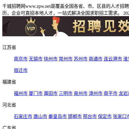
千城招聘网www.zpw.net是覆盖全国各省、市、区县的人
历，企业可直招本地人才，一站式解决全国求职招工需求。 2026
江苏省
南京市
无锡市
徐州市
常州市
苏州市
南通市
连云港市
淮
宿迁市
福建省
福州市
厦门市
莆田市
三明市
泉州市
漳州市
南平市
龙岩
河北省
石家庄市
唐山市
秦皇岛市
邯郸市
邢台市
保定市
张家口
广东省