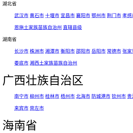
湖北省
武汉市
黄石市
十堰市
宜昌市
襄阳市
鄂州市
荆门市
孝感
恩施土家族苗族自治州
直辖县级
湖南省
长沙市
株洲市
湘潭市
衡阳市
邵阳市
岳阳市
常德市
张家
娄底市
湘西土家族苗族自治州
广西壮族自治区
南宁市
柳州市
桂林市
梧州市
北海市
防城港市
钦州市
贵
来宾市
崇左市
海南省