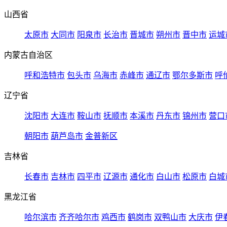
山西省
太原市
大同市
阳泉市
长治市
晋城市
朔州市
晋中市
运城
内蒙古自治区
呼和浩特市
包头市
乌海市
赤峰市
通辽市
鄂尔多斯市
呼
辽宁省
沈阳市
大连市
鞍山市
抚顺市
本溪市
丹东市
锦州市
营口
朝阳市
葫芦岛市
金普新区
吉林省
长春市
吉林市
四平市
辽源市
通化市
白山市
松原市
白城
黑龙江省
哈尔滨市
齐齐哈尔市
鸡西市
鹤岗市
双鸭山市
大庆市
伊