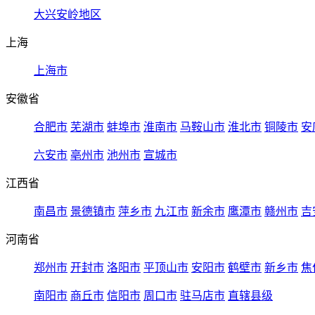
大兴安岭地区
上海
上海市
安徽省
合肥市
芜湖市
蚌埠市
淮南市
马鞍山市
淮北市
铜陵市
安
六安市
亳州市
池州市
宣城市
江西省
南昌市
景德镇市
萍乡市
九江市
新余市
鹰潭市
赣州市
吉
河南省
郑州市
开封市
洛阳市
平顶山市
安阳市
鹤壁市
新乡市
焦
南阳市
商丘市
信阳市
周口市
驻马店市
直辖县级